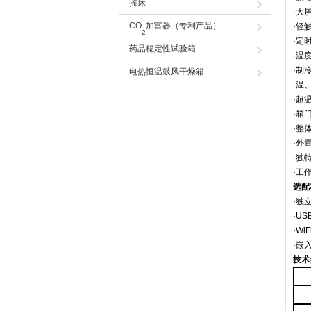
摇床
·大
CO
加富器（专利产品）
·轻
2
·定
药品稳定性试验箱
·温
·制
电热恒温鼓风干燥箱
·温
·超
·箱
·整
·外
·独
·工
选配
·
独
·
U
·
Wi
·
嵌
技术