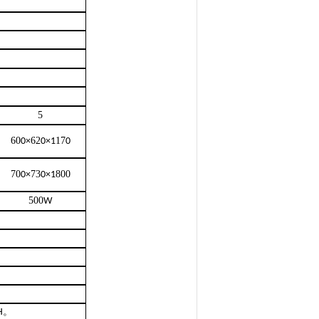
5
60
62
17
0×
0×1
0
70
73
800
0×
0×1
500
W
H
。