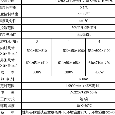
控温范围
4
6
，
6
℃-
0℃(
无光照
)
10℃-
0℃(
有光照
)
温度分辨率
0.1℃
温度控制精度
≤±0.2℃
温度均匀性
1
≤±
℃
控湿范围
50%RH-95%RH
湿度波动度
3%RH
≤±
载物托架(块)
3
4
4
内胆尺寸
600
50
48
81
52
5
0
55
10
0×
0×
0
0×5
0×1
50
0×
×1
0
宽
×
深
×
高
(mm)
外形尺寸
60
65
41
62
66
68
64
71
2
0×
0×1
0
0×
0×1
0
0×
0×17
0
宽
×
深
×
高
(mm)
功
率
300
380W
450
W
W
制
冷
剂
R134a
定时范围
1-9999min
（或不定时）
电
源
AC220V±22V 50Hz
工作方式
连
续
环境温度
10℃-30℃
备
注
性能参数测试在空载条件下
,
环境温度
25℃
，环境湿度
60%R