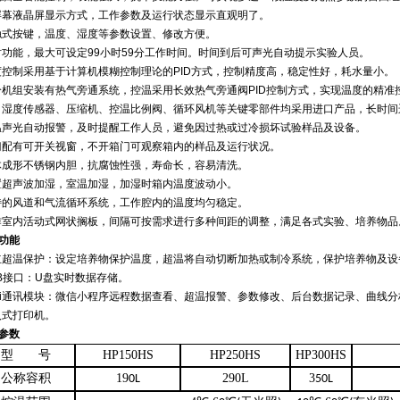
屏幕液晶屏显示方式，工作参数及运行状态显示直观明了。
触式按键，温度、湿度等参数设置、修改方便。
时功能，最大可设定99小时59分工作时间。时间到后可声光自动提示实验人员。
度控制采用基于计算机模糊控制理论的PID方式，控制精度高，稳定性好，耗水量小。
冷机组安装有热气旁通系统，控温采用长效热气旁通阀PID控制方式，实现温度的精准
、湿度传感器、压缩机、控温比例阀、循环风机等关键零部件均采用进口产品，长时间
温声光自动报警，及时提醒工作人员，避免因过热或过冷损坏试验样品及设备。
门配有可开关视窗，不开箱门可观察箱内的样品及运行状况。
体成形不锈钢内胆，抗腐蚀性强，寿命长，容易清洗。
置超声波加湿，室温加湿，加湿时箱内温度波动小。
特的风道和气流循环系统，工作腔内的温度均匀稳定。
作室内活动式网状搁板，间隔可按需求进行多种间距的调整，满足各式实验、培养物品
功能
立超温保护：设定培养物保护温度，超温将自动切断加热或制冷系统，保护培养物及设
SB接口：U盘实时数据存储。
Fi通讯模块：微信小程序远程数据查看、超温报警、参数修改、后台数据记录、曲线分析
入式打印机。
参数
型
号
HP150HS
HP250HS
HP300HS
公称容积
19
290L
3
0L
50L